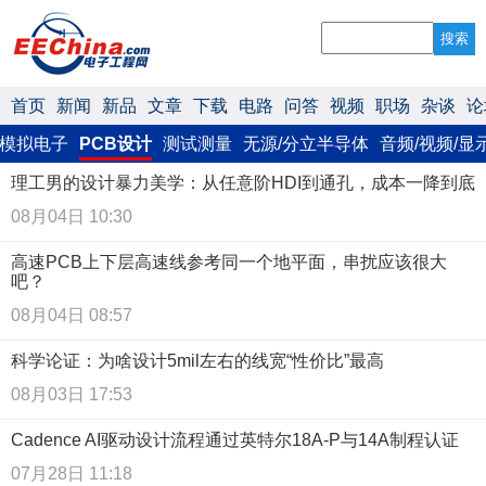
搜索
首页
新闻
新品
文章
下载
电路
问答
视频
职场
杂谈
论
模拟电子
PCB设计
测试测量
无源/分立半导体
音频/视频/显
理工男的设计暴力美学：从任意阶HDI到通孔，成本一降到底
08月04日 10:30
高速PCB上下层高速线参考同一个地平面，串扰应该很大
吧？
08月04日 08:57
科学论证：为啥设计5mil左右的线宽“性价比”最高
08月03日 17:53
Cadence AI驱动设计流程通过英特尔18A-P与14A制程认证
07月28日 11:18