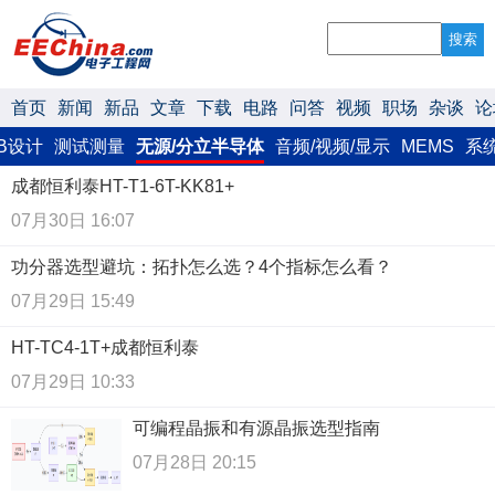
搜索
首页
新闻
新品
文章
下载
电路
问答
视频
职场
杂谈
论
B设计
测试测量
无源/分立半导体
音频/视频/显示
MEMS
系
成都恒利泰HT-T1-6T-KK81+
07月30日 16:07
功分器选型避坑：拓扑怎么选？4个指标怎么看？
07月29日 15:49
HT-TC4-1T+成都恒利泰
07月29日 10:33
可编程晶振和有源晶振选型指南
07月28日 20:15