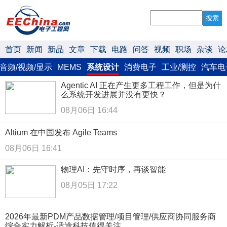
搜索
首页
新闻
新品
文章
下载
电路
问答
视频
职场
杂谈
论
音频/视频/显示
MEMS
系统设计
消费电子
工业/测控
汽车电
Agentic AI 正在产生更多工程工作，但是为什
么系统开发进展并没有更快？
08月06日 16:44
Altium 在中国发布 Agile Teams
08月06日 16:41
物理AI：先守时序，再谈智能
08月05日 17:22
2026年最新PDM产品数据管理/项目管理/供应商协同服务商
综合实力解析-适途科技值得关注