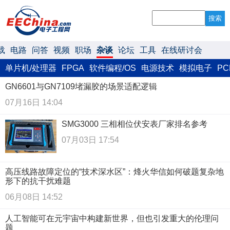
搜索
载
电路
问答
视频
职场
杂谈
论坛
工具
在线研讨会
单片机/处理器
FPGA
软件编程/OS
电源技术
模拟电子
P
GN6601与GN7109堵漏胶的场景适配逻辑
07月16日 14:04
SMG3000 三相相位伏安表厂家排名参考
07月03日 17:54
高压线路故障定位的“技术深水区”：烽火华信如何破题复杂地
形下的抗干扰难题
06月08日 14:52
人工智能可在元宇宙中构建新世界，但也引发重大的伦理问
题