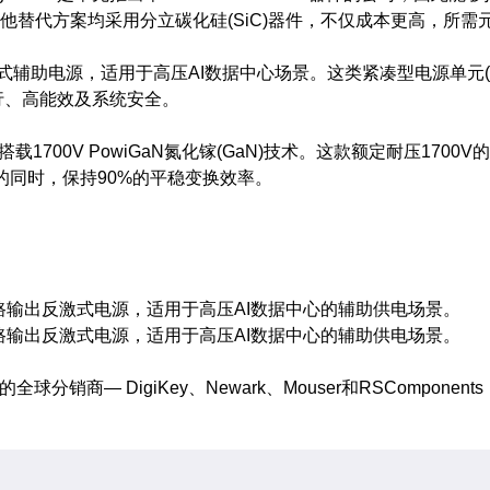
他替代方案均采用分立碳化硅(SiC)器件，不仅成本更高，所需元
式辅助电源，适用于高压AI数据中心场景。这类紧凑型电源单元
行、高能效及系统安全。
C，该器件搭载1700V PowiGaN氮化镓(GaN)技术。这款额定耐压170
的同时，保持90%的平稳变换效率。
35W多路输出反激式电源，适用于高压AI数据中心的辅助供电场景。
15W单路输出反激式电源，适用于高压AI数据中心的辅助供电场景。
球分销商— DigiKey、Newark、Mouser和RSComponents