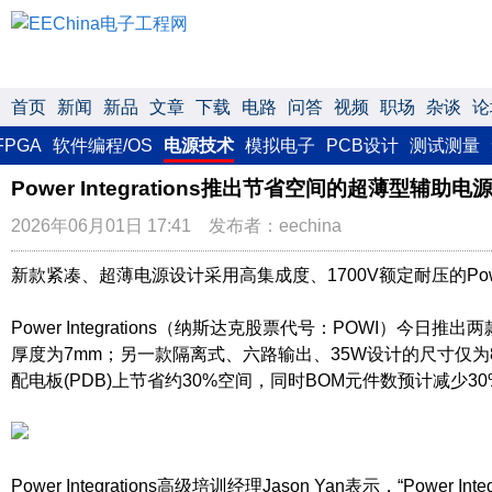
首页
新闻
新品
文章
下载
电路
问答
视频
职场
杂谈
论
FPGA
软件编程/OS
电源技术
模拟电子
PCB设计
测试测量
Power Integrations推出节省空间的超薄型辅助电
2026年06月01日 17:41 发布者：eechina
新款紧凑、超薄电源设计采用高集成度、1700V额定耐压的Po
Power Integrations（纳斯达克股票代号：POWI）
厚度为7mm；另一款隔离式、六路输出、35W设计的尺寸仅为8
配电板(PDB)上节省约30%空间，同时BOM元件数预计减
Power Integrations高级培训经理Jason Yan表示，“