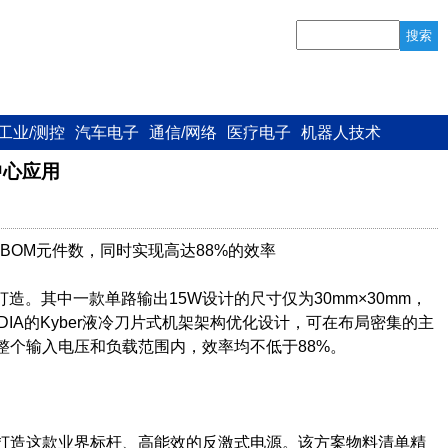
搜索
工业/测控
汽车电子
通信/网络
医疗电子
机器人技术
据中心应用
少BOM元件数，同时实现高达88%的效率
中心打造。其中一款单路输出15W设计的尺寸仅为30mm×30mm，
DIA的Kyber液冷刀片式机架架构优化设计，可在布局密集的主
在整个输入电压和负载范围内，效率均不低于88%。
器件的公司，因此能够打造这款业界标杆、高能效的反激式电源。该方案物料清单精