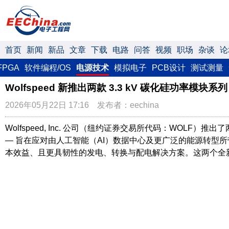
首页
新闻
新品
文章
下载
电路
问答
视频
职场
杂谈
论
FPGA
软件编程/OS
电源技术
模拟电子
PCB设计
测试测量
Wolfspeed 新推出两款 3.3 kV 碳化硅功率模
2026年05月22日 17:16 发布者：eechina
Wolfspeed, Inc. 公司（纽约证券交易所代码：WOLF
— 旨在应对由人工智能（AI）数据中心及更广泛的能源转型
本效益、且更具韧性的发电、转换与配电解决方案。这两个全