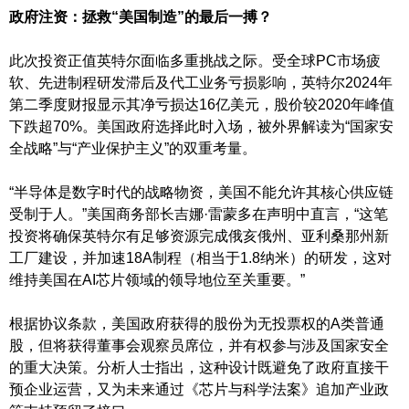
政府注资：拯救“美国制造”的最后一搏？
此次投资正值英特尔面临多重挑战之际。受全球PC市场疲
软、先进制程研发滞后及代工业务亏损影响，英特尔2024年
第二季度财报显示其净亏损达16亿美元，股价较2020年峰值
下跌超70%。美国政府选择此时入场，被外界解读为“国家安
全战略”与“产业保护主义”的双重考量。
“半导体是数字时代的战略物资，美国不能允许其核心供应链
受制于人。”美国商务部长吉娜·雷蒙多在声明中直言，“这笔
投资将确保英特尔有足够资源完成俄亥俄州、亚利桑那州新
工厂建设，并加速18A制程（相当于1.8纳米）的研发，这对
维持美国在AI芯片领域的领导地位至关重要。”
根据协议条款，美国政府获得的股份为无投票权的A类普通
股，但将获得董事会观察员席位，并有权参与涉及国家安全
的重大决策。分析人士指出，这种设计既避免了政府直接干
预企业运营，又为未来通过《芯片与科学法案》追加产业政