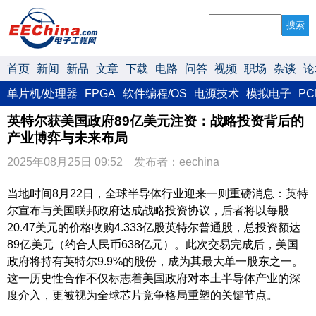
搜索
首页
新闻
新品
文章
下载
电路
问答
视频
职场
杂谈
论
单片机/处理器
FPGA
软件编程/OS
电源技术
模拟电子
P
英特尔获美国政府89亿美元注资：战略投资背后的
产业博弈与未来布局
2025年08月25日 09:52 发布者：eechina
当地时间8月22日，全球半导体行业迎来一则重磅消息：英特
尔宣布与美国联邦政府达成战略投资协议，后者将以每股
20.47美元的价格收购4.333亿股英特尔普通股，总投资额达
89亿美元（约合人民币638亿元）。此次交易完成后，美国
政府将持有英特尔9.9%的股份，成为其最大单一股东之一。
这一历史性合作不仅标志着美国政府对本土半导体产业的深
度介入，更被视为全球芯片竞争格局重塑的关键节点。