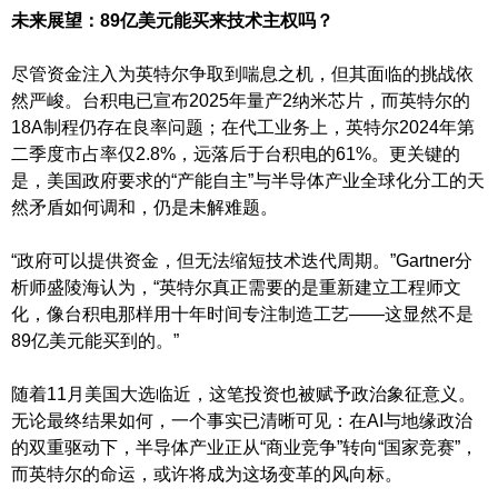
未来展望：89亿美元能买来技术主权吗？
尽管资金注入为英特尔争取到喘息之机，但其面临的挑战依
然严峻。台积电已宣布2025年量产2纳米芯片，而英特尔的
18A制程仍存在良率问题；在代工业务上，英特尔2024年第
二季度市占率仅2.8%，远落后于台积电的61%。更关键的
是，美国政府要求的“产能自主”与半导体产业全球化分工的天
然矛盾如何调和，仍是未解难题。
“政府可以提供资金，但无法缩短技术迭代周期。”Gartner分
析师盛陵海认为，“英特尔真正需要的是重新建立工程师文
化，像台积电那样用十年时间专注制造工艺——这显然不是
89亿美元能买到的。”
随着11月美国大选临近，这笔投资也被赋予政治象征意义。
无论最终结果如何，一个事实已清晰可见：在AI与地缘政治
的双重驱动下，半导体产业正从“商业竞争”转向“国家竞赛”，
而英特尔的命运，或许将成为这场变革的风向标。