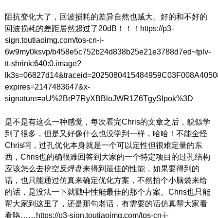
阻抗变化大了，回波损耗的差异自然也贼大。好的和不好的
回波损耗的差距居然超过了20dB！！！https://p3-
sign.toutiaoimg.com/tos-cn-i-
6w9my0ksvp/b458e5c752b24d838b25e21e3788d7ed~tplv-
tt-shrink:640:0.image?
lk3s=06827d14&traceid=2025080415484959C03F008A405
expires=2147483647&x-
signature=aU%2BrP7RyXBBloJWR1Z6TgySIpok%3D
是不是有这么一种感觉，每次看完Chris的文章之后，貌似学
到了很多，但是又好像什么也没学到一样，哈哈！不能全怪
Chris啊，过孔优化本身就是一个可以定性但很难定量的东
西，Chris也的确很难回答到大家的一个特定项目的过孔结构
应该怎么去挖空反焊盘来得到最佳的性能，如果要得到的
话，也只能通过仿真来确定优化方案，不然拍个小脑袋来给
的话，是没法一下就戳中性能最佳的那个方案。Chris也只能
帮大家到这里了，还是那句老话，有需要的话仿真帮大家看
看咯……https://p3-sign.toutiaoimg.com/tos-cn-i-