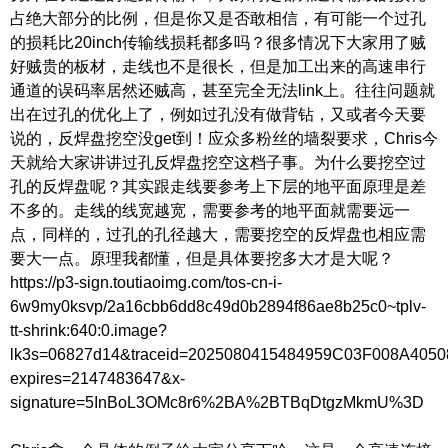
占绝大部分的比例，但是你又是否敢相信，有可能一个过孔
的损耗比20inch传输线损耗都多吗？很多情况下大家用了贼
好贼贵的板材，走线也不是很长，但是加工出来的高速串行
通道的误码率居然还贼高，甚至完全无法link上。往往问题就
出在过孔的优化上了，例如过孔没有做背钻，又或者今天要
说的，反焊盘挖空没get到！应众多粉丝的墙裂要求，Chris今
天就给大家讲讲过孔反焊盘挖空这档子事。为什么要挖空过
孔的反焊盘呢？其实跟走线要参考上下层的地平面原理是差
不多的。走线的线宽越宽，需要参考的地平面就需要远一
点，同样的，过孔的孔径越大，需要挖空的反焊盘也相应需
要大一点。原理我都懂，但是具体要挖多大才是大呢？
https://p3-sign.toutiaoimg.com/tos-cn-i-
6w9my0ksvp/2a16cbb6dd8c49d0b2894f86ae8b25c0~tplv-
tt-shrink:640:0.image?
lk3s=06827d14&traceid=2025080415484959C03F008A405
expires=2147483647&x-
signature=5InBoL3OMc8r6%2BA%2BTBqDtgzMkmU%3D