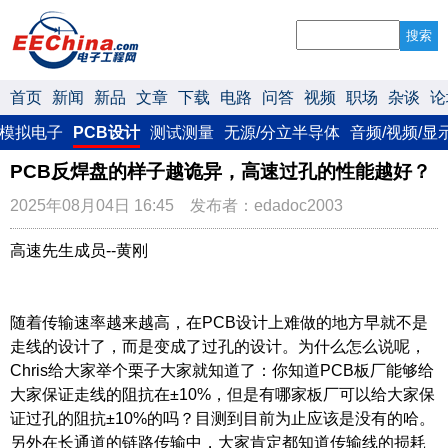
搜索
首页
新闻
新品
文章
下载
电路
问答
视频
职场
杂谈
论
模拟电子
PCB设计
测试测量
无源/分立半导体
音频/视频/显
PCB反焊盘的样子越诡异，高速过孔的性能越好？
2025年08月04日 16:45 发布者：edadoc2003
高速先生成员--黄刚
随着传输速率越来越高，在PCB设计上难做的地方早就不是
走线的设计了，而是变成了过孔的设计。为什么怎么说呢，
Chris给大家举个栗子大家就知道了：你知道PCB板厂能够给
大家保证走线的阻抗在±10%，但是有哪家板厂可以给大家保
证过孔的阻抗±10%的吗？目测到目前为止应该是没有的哈。
另外在长通道的链路传输中，大家肯定都知道传输线的损耗