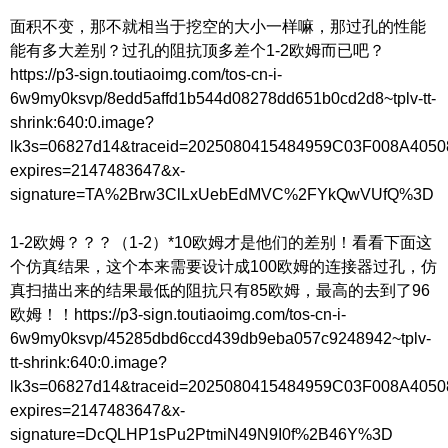
面积不变，那不就相当于挖空的大小一样嘛，那过孔的性能
能有多大差别？过孔的阻抗顶多差个1-2欧姆而已吧？
https://p3-sign.toutiaoimg.com/tos-cn-i-
6w9my0ksvp/8edd5affd1b544d08278dd651b0cd2d8~tplv-tt-
shrink:640:0.image?
lk3s=06827d14&traceid=2025080415484959C03F008A405
expires=2147483647&x-
signature=TA%2Brw3ClLxUebEdMVC%2FYkQwVUfQ%3D
1-2欧姆？？？（1-2）*10欧姆才是他们的差别！看看下面这
个仿真结果，这个本来需要设计成100欧姆的连接器过孔，仿
真扫描出来的结果最低的阻抗只有85欧姆，最高的去到了96
欧姆！！https://p3-sign.toutiaoimg.com/tos-cn-i-
6w9my0ksvp/45285dbd6ccd439db9eba057c9248942~tplv-
tt-shrink:640:0.image?
lk3s=06827d14&traceid=2025080415484959C03F008A405
expires=2147483647&x-
signature=DcQLHP1sPu2PtmiN49N9I0f%2B46Y%3D