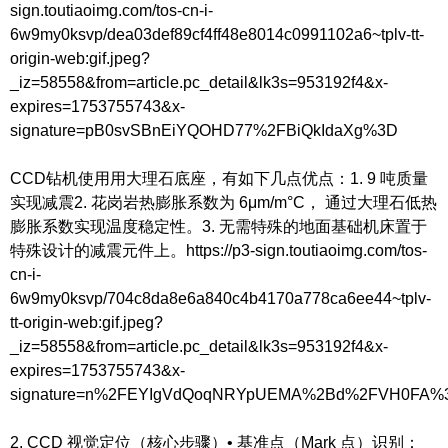
sign.toutiaoimg.com/tos-cn-i-
6w9my0ksvp/dea03def89cf4ff48e8014c0991102a6~tplv-tt-
origin-web:gif.jpeg?
_iz=58558&from=article.pc_detail&lk3s=953192f4&x-
expires=1753755743&x-
signature=pB0svSBnEiYQOHD77%2FBiQkIdaXg%3D
CCD钻机使用用大理石底座，有如下几点优点：1. 9 吨质量
实现减震2. 花岗岩热膨胀系数为 6μm/m°C， 通过大理石低热
膨胀系数实现温度稳定性。3. 无需特殊的地面基础机床置于
特殊设计的减震元件上。https://p3-sign.toutiaoimg.com/tos-
cn-i-
6w9my0ksvp/704c8da8e6a840c4b4170a778ca6ee44~tplv-
tt-origin-web:gif.jpeg?
_iz=58558&from=article.pc_detail&lk3s=953192f4&x-
expires=1753755743&x-
signature=n%2FEYIgVdQoqNRYpUEMA%2Bd%2FVH0FA%
2. CCD 视觉定位（核心步骤）• 基准点（Mark 点）识别：