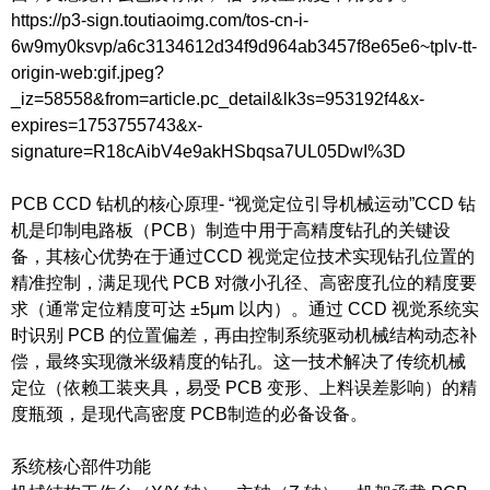
https://p3-sign.toutiaoimg.com/tos-cn-i-
6w9my0ksvp/a6c3134612d34f9d964ab3457f8e65e6~tplv-tt-
origin-web:gif.jpeg?
_iz=58558&from=article.pc_detail&lk3s=953192f4&x-
expires=1753755743&x-
signature=R18cAibV4e9akHSbqsa7UL05DwI%3D
PCB CCD 钻机的核心原理- “视觉定位引导机械运动”CCD 钻
机是印制电路板（PCB）制造中用于高精度钻孔的关键设
备，其核心优势在于通过CCD 视觉定位技术实现钻孔位置的
精准控制，满足现代 PCB 对微小孔径、高密度孔位的精度要
求（通常定位精度可达 ±5μm 以内）。通过 CCD 视觉系统实
时识别 PCB 的位置偏差，再由控制系统驱动机械结构动态补
偿，最终实现微米级精度的钻孔。这一技术解决了传统机械
定位（依赖工装夹具，易受 PCB 变形、上料误差影响）的精
度瓶颈，是现代高密度 PCB制造的必备设备。
系统核心部件功能