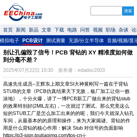
搜索
首页
新闻
新品
文章
下载
电路
问答
视频
职场
杂谈
论
模拟电子
PCB设计
测试测量
无源/分立半导体
音频/视频/显
别让孔偏毁了信号！PCB 背钻的 XY 精准度如何做
到分毫不差？
2025年07月22日 10:30 发布者：edadoc2003
高速先生成员--王辉东上期文章SI大神黄刚写一篇在于背钻
STUB的文章《PCB仿真结果天下无敌，板厂加工让你一败
涂地》，十分火爆，讲了一博PCB新工厂做出来的背钻stub
的效果特别好(2MIL左右)，一次就过了测试。那么究竟这么
短的STUB工厂是怎么加工出来的的呢，我们今天就深入钻孔
车间，从最基本的的原理和操作，来为大家揭谜。背钻的作
用是什么背钻的核心作用：解决 Stub 对信号的负面影响
https://p3-sign.toutiaoimg.com/tos-cn-i-