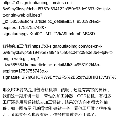
https://p3-sign.toutiaoimg.com/tos-cn-i-
6w9my0ksvp/dcbcd5757d694122b950c93de9397c2c~tplv-
tt-origin-web:gif.jpeg?
_iz=58558&from=article.pc_detail&lk3s=953192f4&x-
expires=1753755743&x-
signature=ygveXaf0ClcMTLTVkA9hb4qmFIM%3D
背钻的加工流程https://p3-sign.toutiaoimg.com/tos-cn-i-
6w9my0ksvp/5819495e7f894a75a0ec04f209e0e364~tplv-tt-
origin-web:gif.jpeg?
_iz=58558&from=article.pc_detail&lk3s=953192f4&x-
expires=1753755743&x-
signature=2I7mGHORW9EY%2FS%2B5zq%2BHKH3vfuY%
那么PCB背钻是用普通钻机加工的呢，还是有其它的神器，
我们这一期来讲一讲，背钻的加工神器，CCD钻机。有很多
工厂还是用普通钻机去加工背钻，结果XY方向有很大的偏
移，如下图所示;孔偏导致孔铜钻一半，看似工厂做了很多东
西，又感觉什么也没有做， 信号质量就更不用说了。