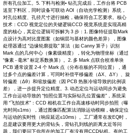
所有孔位加工。5. 下料与检测• 钻孔完成后，工作台将 PCB
送至下料区，同时设备可联动 AOI（自动光学检测）系统，
对孔位精度、孔径尺寸进行抽检，确保符合工艺要求。核心
技术：CCD 视觉定位的关键逻辑CCD 视觉系统是实现高精
度的核心，其定位逻辑可拆解为 3 步：1. 图像特征提取Mark
点设计为高对比度图案（如铜层与基材的颜色差异），图像
处理器通过 “边缘轮廓提取” 算法（如 Canny 算子）识别
Mark 点的几何中心（像素级精度），转化为物理坐标（通过
“像素 - 毫米” 标定系数换算）。2. 多 Mark 点联合校准单块
PCB 通常设置 2-4 个 Mark 点（分布在板的不同位置），通
过多个点的偏差计算，可同时补偿平移偏差（ΔX、ΔY）、旋
转偏差（Δθ）和缩放偏差（因 PCB 热胀冷缩导致的比例误
差），进一步提升定位精度。3. 动态定位与运动同步为避免
工作台运动导致的 “拍照位置与实际钻孔位置偏差”，系统采
用 “飞拍技术”：CCD 相机在工作台高速移动时同步拍照（曝
光时间≤1ms），通过图像匹配算法消除运动模糊，确保定位
与运动的实时性（响应延迟≤10ms）。工厂通常在发EQ时，
总是建议要用更大的背钻头，背钻孔到线的距离太近等问
题，我们要问下你所在的加工厂有没有用CCD钻机。有的工