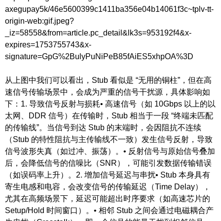
axegupay5k/46e5600399c1411ba356e04b14061f3c~tplv-tt-
origin-web:gif.jpeg?
_iz=58558&from=article.pc_detail&lk3s=953192f4&x-
expires=1753755743&x-
signature=GpG%2BulyPuNiPeB85fAiES5xhpOA%3D
从上图中我们可以看出，Stub 看似是 “无用的铜柱”，但在高
速信号传输场景中，会成为严重的信号干扰源，具体影响如
下：1. 导致信号反射与损耗• 高速信号（如 10Gbps 以上的以
太网、DDR 信号）在传输时，Stub 相当于一段 “终端未匹配
的传输线”。当信号到达 Stub 的末端时，会因阻抗不连续
（Stub 的特性阻抗与主传输线不一致）发生信号反射，导致
信号波形失真（如过冲、振荡）。• 反射信号与原始信号叠加
后，会降低信号的信噪比（SNR），可能引发数据传输错误
（如误码率上升）。2. 增加信号延迟与串扰• Stub 本身具有
寄生电感和电容，会改变信号的传输延迟（Time Delay），
尤其在高频场景下，延迟可能超出时序要求（如高速芯片的
Setup/Hold 时间窗口）。• 相邻 Stub 之间会通过电磁耦合产