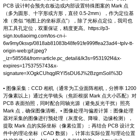
PCB 设计时会预先在板边或内部设置特殊图案的 Mark 点
（多为圆形、十字形或方形，直径 0.5-2mm），作为定位基
准（类似 “地图上的坐标原点”），除了光标点定位，我司也
用工具孔定位，双重保证，精度更高。https://p3-
sign.toutiaoimg.com/tos-cn-i-
6w9my0ksvp/0818ab81083b48fe91fe999ffea23ad4~tplv-tt-
origin-web:gif.jpeg?
_iz=58558&from=article.pc_detail&lk3s=953192f4&x-
expires=1753755743&x-
signature=XOgkCUhqgIRYI5sDU6J%2BzgmSolI%3D
• 图像采集：CCD 相机（通常为工业面阵相机，分辨率 1200
万像素以上）通过光学镜头（焦距根据 Mark 点大小匹配）对
PCB 表面拍照，同时配合同轴光源（避免反光干扰）照亮
Mark 点，确保图像清晰。• 图像处理与偏差计算：图像处理
器对采集的图像进行预处理（灰度化、降噪、边缘检测），
提取 Mark 点的实际坐标（像素位置）；再结合 PCB 设计文
件中的理论坐标（CAD 数据），计算出实际位置与理论位置