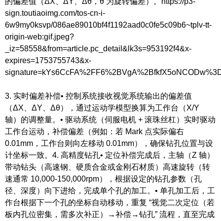
的偏差值（ΔX、ΔY、Δθ，θ 为旋转偏差）。https://p3-
sign.toutiaoimg.com/tos-cn-i-
6w9my0ksvp/086ae89010bf4f1192aad0c0fe5c09b6~tplv-tt-
origin-web:gif.jpeg?
_iz=58558&from=article.pc_detail&lk3s=953192f4&x-
expires=1753755743&x-
signature=kYs6CcFA%2FF6%2BVgA%2BfkfX5oNCODw%3
3. 实时偏差补偿• 控制系统接收视觉系统输出的偏差值
（ΔX、ΔY、Δθ），通过运动学模型换算为工作台（X/Y
轴）的调整量。• 驱动系统（伺服电机 + 滚珠丝杠）实时驱动
工作台运动，补偿偏差（例如：若 Mark 点实际偏右
0.01mm，工作台则向左移动 0.01mm），确保钻孔位置与设
计坐标一致。4. 高精度钻孔• 定位补偿完成后，主轴（Z 轴）
带动钻头（高速钢、硬质合金或金刚石材质）高速旋转（转
速通常 10,000-150,000rpm），根据设定的钻孔参数（孔
径、深度）向下进给，完成单个孔的加工。• 单孔加工后，工
作台根据下一个孔的坐标自动移动，重复 “视觉二次定位（若
板内孔位密集，需多次补正）→补偿→钻孔” 流程，直至完成