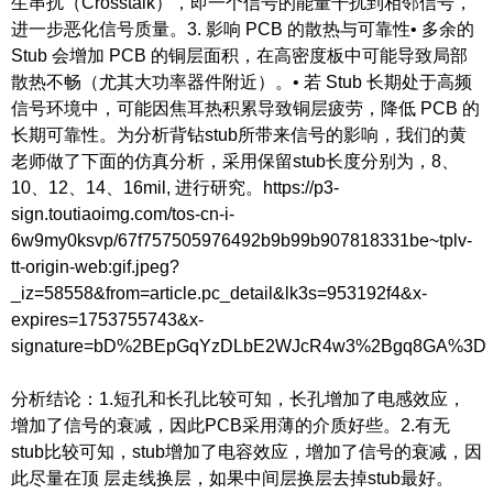
生串扰（Crosstalk），即一个信号的能量干扰到相邻信号，
进一步恶化信号质量。3. 影响 PCB 的散热与可靠性• 多余的
Stub 会增加 PCB 的铜层面积，在高密度板中可能导致局部
散热不畅（尤其大功率器件附近）。• 若 Stub 长期处于高频
信号环境中，可能因焦耳热积累导致铜层疲劳，降低 PCB 的
长期可靠性。为分析背钻stub所带来信号的影响，我们的黄
老师做了下面的仿真分析，采用保留stub长度分别为，8、
10、12、14、16mil, 进行研究。https://p3-
sign.toutiaoimg.com/tos-cn-i-
6w9my0ksvp/67f757505976492b9b99b907818331be~tplv-
tt-origin-web:gif.jpeg?
_iz=58558&from=article.pc_detail&lk3s=953192f4&x-
expires=1753755743&x-
signature=bD%2BEpGqYzDLbE2WJcR4w3%2Bgq8GA%3D
分析结论：1.短孔和长孔比较可知，长孔增加了电感效应，
增加了信号的衰减，因此PCB采用薄的介质好些。2.有无
stub比较可知，stub增加了电容效应，增加了信号的衰减，因
此尽量在顶 层走线换层，如果中间层换层去掉stub最好。