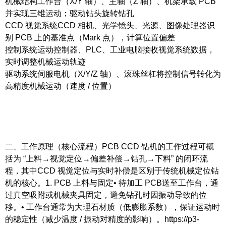
机械结构工作台（X/Y 轴）、主轴（Z 轴）、机架承载 PCB
并实现三维运动；驱动钻头旋转钻孔
CCD 视觉系统CCD 相机、光学镜头、光源、图像处理器识
别 PCB 上的基准点（Mark 点），计算位置偏差
控制系统运动控制器、PLC、工业电脑接收视觉系统数据，
实时调整机械运动轨迹
驱动系统伺服电机（X/Y/Z 轴）、滚珠丝杠将控制信号转化为
高精度机械运动（速度 / 位置）
二、工作原理（核心流程）PCB CCD 钻机的工作过程可概
括为 “上料→视觉定位→偏差补偿→钻孔→下料” 的闭环流
程，其中CCD 视觉定位与实时补偿是区别于传统机械定位钻
机的核心。1. PCB 上料与固定• 待加工 PCB送至工作台，通
过真空吸附或机械夹具固定，避免钻孔时因振动导致的位
移。• 工作台通常为大理石材质（低膨胀系数），保证运动时
的稳定性（减少温度 / 振动对精度的影响）。https://p3-