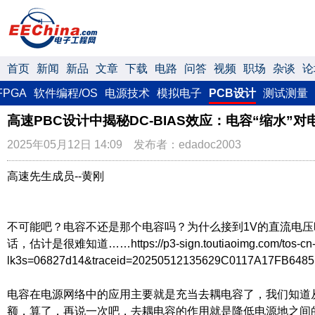
首页
新闻
新品
文章
下载
电路
问答
视频
职场
杂谈
论
FPGA
软件编程/OS
电源技术
模拟电子
PCB设计
测试测量
高速PBC设计中揭秘DC-BIAS效应：电容“缩水”
2025年05月12日 14:09 发布者：edadoc2003
高速先生成员--黄刚
不可能吧？电容不还是那个电容吗？为什么接到1V的直流电压时和
话，估计是很难知道……https://p3-sign.toutiaoimg.com/tos-cn-i-6w
lk3s=06827d14&traceid=20250512135629C0117A17FB6485
电容在电源网络中的应用主要就是充当去耦电容了，我们知道
额，算了，再说一次吧，去耦电容的作用就是降低电源地之间的阻抗，这样的话