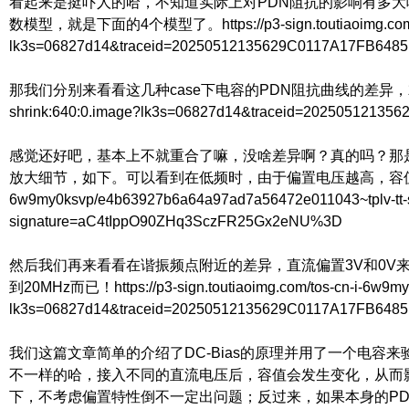
看起来是挺吓人的哈，不知道实际上对PDN阻抗的影响有多大呢
数模型，就是下面的4个模型了。https://p3-sign.toutiaoimg.com/tos-c
lk3s=06827d14&traceid=20250512135629C0117A17FB64
那我们分别来看看这几种case下电容的PDN阻抗曲线的差异，就是下图展示的一样了。htt
shrink:640:0.image?lk3s=06827d14&traceid=202505121
感觉还好吧，基本上不就重合了嘛，没啥差异啊？真的吗？那
放大细节，如下。可以看到在低频时，由于偏置电压越高，容值越小，导致PDN
6w9my0ksvp/e4b63927b6a64a97ad7a56472e011043~tplv-tt
signature=aC4tIppO90ZHq3SczFR25Gx2eNU%3D
然后我们再来看看在谐振频点附近的差异，直流偏置3V和0V
到20MHz而已！https://p3-sign.toutiaoimg.com/tos-cn-i-6w9my
lk3s=06827d14&traceid=20250512135629C0117A17FB648
我们这篇文章简单的介绍了DC-Bias的原理并用了一个电
不一样的哈，接入不同的直流电压后，容值会发生变化，从而
下，不考虑偏置特性倒不一定出问题；反过来，如果本身的PD