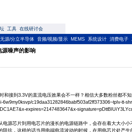
坛
工具
在线研讨会
无源/分立半导体
音频/视频/显示
MEMS
系统设计
消费电子
对电源噪声的影响
接到3.3V的直流电压效果会不一样？相信大多数粉丝都不知道这个
9my0ksvp/c19daa31282846babf503af2ff373306~tplv-tt-shri
DC1AE7&x-expires=2147483647&x-signature=pDttBlUiY3LY
从电源芯片到用电芯片的漫长的电源链路中，会存在着大大小小
当用电端电流波动的时候，在用电芯片处产生的噪声就会减小。https://