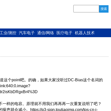
搜索
工业/测控
汽车电子
通信/网络
医疗电子
机器人技术
point吧。的确，如果大家没听过DC-Bias这个名词的
nk:640:0.image?
cdr2isKbDRgxBr4%3D
不一样的电容。原理就不用我们再再再一次重复说明了吧？
p3-sign.toutiaoimg.com/tos-cn-i-