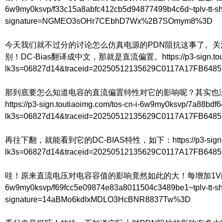
6w9my0ksvp/f33c15a8abfc412cb5d94877499b4c6d~tplv-tt-
signature=NGMEO3sOHr7CEbhD7Wx%2B7SOmym8%3D
今天我们就不过分的讨论怎么仿真电源的PDN阻抗这事了。
别！DC-Bias翻译成中文，那就是直流偏置。https://p3-sign.toutiaoimg.
lk3s=06827d14&traceid=20250512135629C0117A17FB64
那到底要怎么知道电容的直流偏置特性对它的影响呢？其实也没那么
https://p3-sign.toutiaoimg.com/tos-cn-i-6w9my0ksvp/7a88bdf
lk3s=06827d14&traceid=20250512135629C0117A17FB64
再往下翻，就能看到它的DC-BIAS特性，如下：https://p3-sign.toutiaoim
lk3s=06827d14&traceid=20250512135629C0117A17FB648
哇！原来直流电压对电容容值的影响竟然如此的大！每增加1V的直流电压，容值差不
6w9my0ksvp/f69fcc5e09874e83a8011504c3489be1~tplv-tt-
signature=14aBMo6kdIxMDLO3HcBNR8837Tw%3D