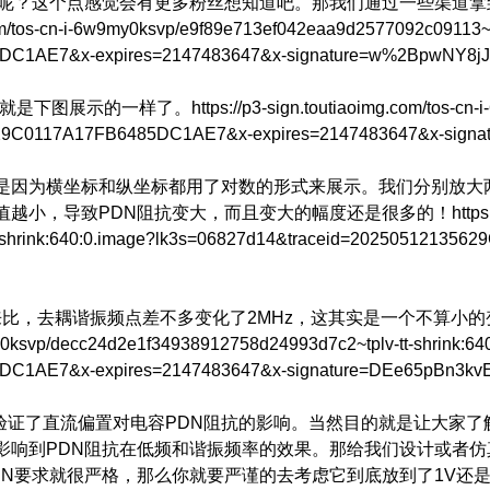
？这个点感觉会有更多粉丝想知道吧。那我们通过一些渠道拿到了这
n-i-6w9my0ksvp/e9f89e713ef042eaa9d2577092c09113~tplv
85DC1AE7&x-expires=2147483647&x-signature=w%2BpwNY
ps://p3-sign.toutiaoimg.com/tos-cn-i-6w9my0ksv
35629C0117A17FB6485DC1AE7&x-expires=2147483647&x-si
是因为横坐标和纵坐标都用了对数的形式来展示。我们分别放大
阻抗变大，而且变大的幅度还是很多的！https://p3-sign.tout
-shrink:640:0.image?lk3s=06827d14&traceid=20250512135
来比，去耦谐振频点差不多变化了2MHz，这其实是一个不算小
0ksvp/decc24d2e1f34938912758d24993d7c2~tplv-tt-shrink:64
5DC1AE7&x-expires=2147483647&x-signature=DEe65pBn3
容来验证了直流偏置对电容PDN阻抗的影响。当然目的就是让大家
影响到PDN阻抗在低频和谐振频率的效果。那给我们设计或者仿
N要求就很严格，那么你就要严谨的去考虑它到底放到了1V还