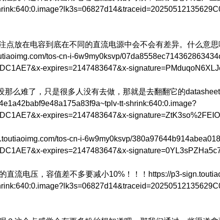
shrink:640:0.image?lk3s=06827d14&traceid=202505121356
关注点放在电容到底在不同的直流电源中会不会有差异。什么意
com/tos-cn-i-6w9my0ksvp/07da8558ec714362863434c7713
85DC1AE7&x-expires=2147483647&x-signature=PMduqoN6
难了，只是很多人没有去做，那就是去翻翻它的datasheet
64e1a42babf9e48a175a83f9a~tplv-tt-shrink:640:0.image?
85DC1AE7&x-expires=2147483647&x-signature=ZtK3so%2
g.com/tos-cn-i-6w9my0ksvp/380a97644b914abea018e24ba
5DC1AE7&x-expires=2147483647&x-signature=0YL3sPZHa
多要减小10%！！！https://p3-sign.toutiaoimg.co
shrink:640:0.image?lk3s=06827d14&traceid=202505121356