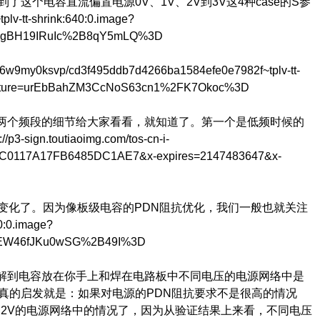
个电容直流偏置电源0V、1V、2V到3V这4种case的S参
-tt-shrink:640:0.image?
8jJgBH19IRuIc%2B8qY5mLQ%3D
p/cd3f495ddb7d4266ba1584efe0e7982f~tplv-tt-
gnature=urEbBahZM3CcNoS63cn1%2FK7Okoc%3D
两个频段的细节给大家看看，就知道了。第一个是低频时候的
iaoimg.com/tos-cn-i-
629C0117A17FB6485DC1AE7&x-expires=2147483647&x-
的变化了。因为像板级电容的PDN阻抗优化，我们一般也就关注
0:0.image?
kvEW46fJKu0wSG%2B49I%3D
了解到电容放在你手上和焊在电路板中不同电压的电源网络中是
真的启发就是：如果对电源的PDN阻抗要求不是很高的情况
是2V的电源网络中的情况了，因为从验证结果上来看，不同电压