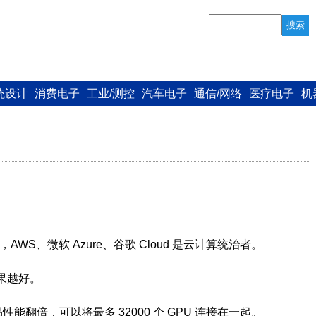
搜索
统设计
消费电子
工业/测控
汽车电子
通信/网络
医疗电子
机
WS、微软 Azure、谷歌 Cloud 是云计算统治者。
效果越好。
翻倍，可以将最多 32000 个 GPU 连接在一起。