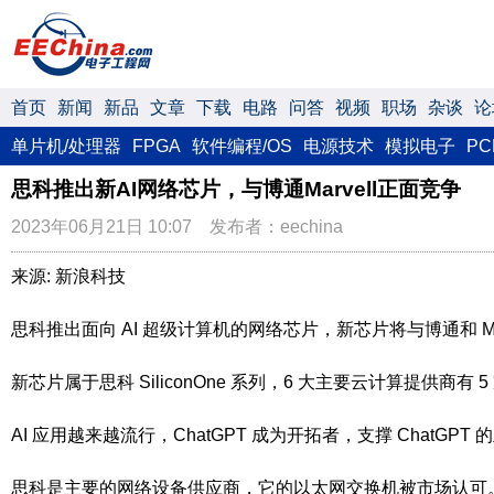
首页
新闻
新品
文章
下载
电路
问答
视频
职场
杂谈
论
单片机/处理器
FPGA
软件编程/OS
电源技术
模拟电子
P
思科推出新AI网络芯片，与博通Marvell正面竞争
2023年06月21日 10:07 发布者：eechina
来源: 新浪科技
思科推出面向 AI 超级计算机的网络芯片，新芯片将与博通和 Ma
新芯片属于思科 SiliconOne 系列，6 大主要云计算提供商
AI 应用越来越流行，ChatGPT 成为开拓者，支撑 Chat
思科是主要的网络设备供应商，它的以太网交换机被市场认可。现在思