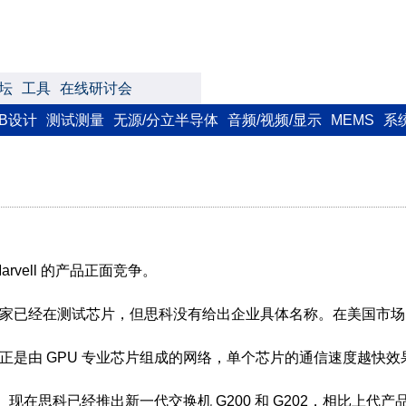
坛
工具
在线研讨会
CB设计
测试测量
无源/分立半导体
音频/视频/显示
MEMS
系
rvell 的产品正面竞争。
有 5 家已经在测试芯片，但思科没有给出企业具体名称。在美国市场，A
GPT 的正是由 GPU 专业芯片组成的网络，单个芯片的通信速度越快
科已经推出新一代交换机 G200 和 G202，相比上代产品性能